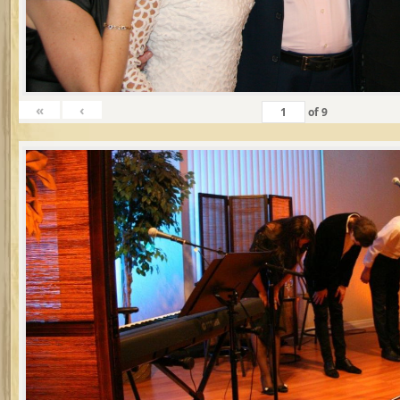
«
‹
of
9