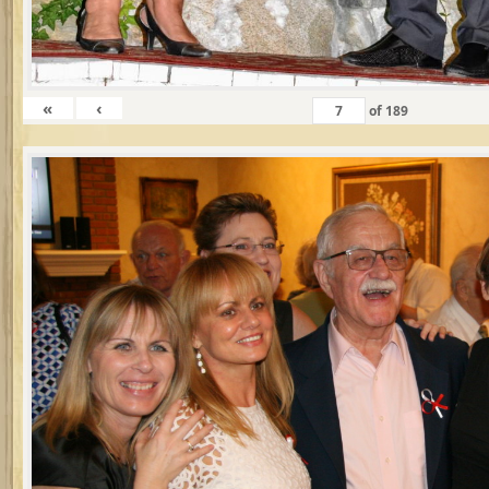
«
‹
of
189