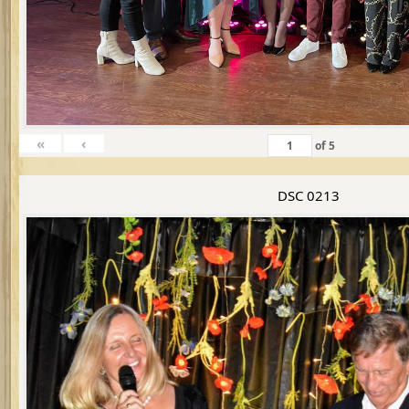
«
‹
of
5
DSC 0213